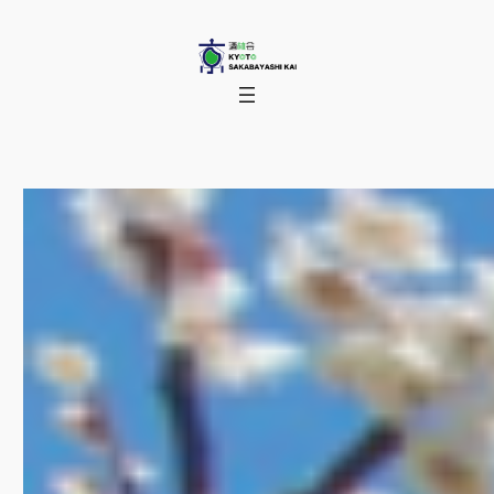
内
容
を
ス
キ
ッ
プ